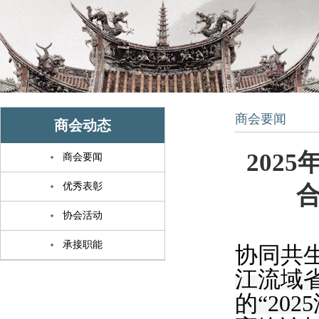
商会要闻
商会动态
202
商会要闻
优秀表彰
合
协会活动
承接职能
协同共
江流域
的
“2